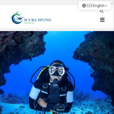
🇬🇧
English