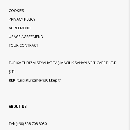
COOKIES
PRIVACY P0LICY
AGREEMEND
USAGE AGREEMEND
TOUR CONTRACT
TURİXA TURİZM SEYAHAT TAŞIMACILIK SANAYİ VE TİCARET L.T.D
Ş.T.İ
KEP:
turixaturizm@hs01.kep.tr
ABOUT US
Tel:
(+90)
538 708 8050