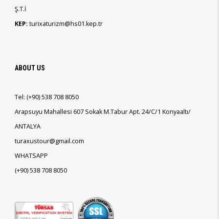
Ş.T.İ
KEP:
turixaturizm@hs01.kep.tr
ABOUT US
Tel:
(+90)
538 708 8050
Arapsuyu Mahallesi 607 Sokak M.Tabur Apt. 24/C/1 Konyaaltı/
ANTALYA
turaxustour@gmail.com
WHATSAPP
(+90)
538 708 8050