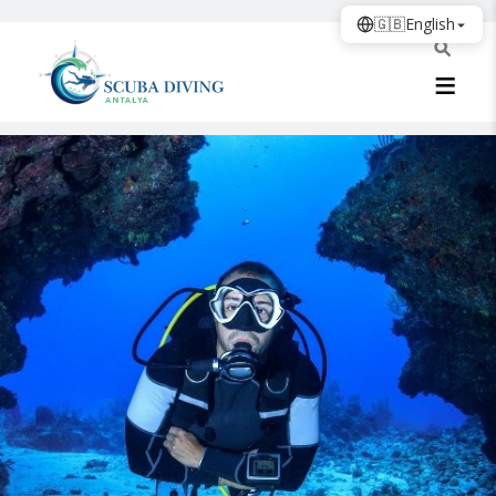
🇬🇧
English