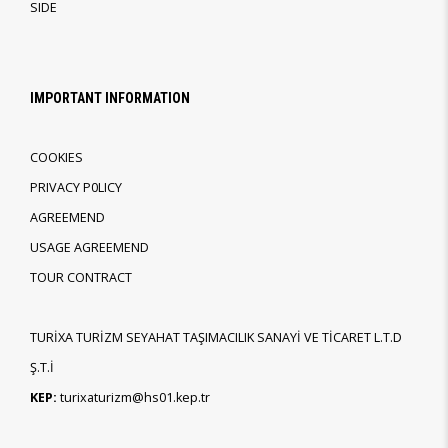
SIDE
IMPORTANT INFORMATION
COOKIES
PRIVACY P0LICY
AGREEMEND
USAGE AGREEMEND
TOUR CONTRACT
TURİXA TURİZM SEYAHAT TAŞIMACILIK SANAYİ VE TİCARET L.T.D
Ş.T.İ
KEP:
turixaturizm@hs01.kep.tr