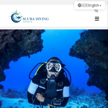
🇬🇧
English