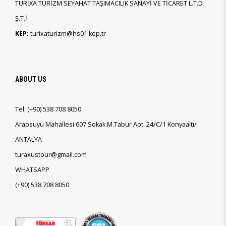
TURİXA TURİZM SEYAHAT TAŞIMACILIK SANAYİ VE TİCARET L.T.D
Ş.T.İ
KEP:
turixaturizm@hs01.kep.tr
ABOUT US
Tel:
(+90)
538 708 8050
Arapsuyu Mahallesi 607 Sokak M.Tabur Apt. 24/C/1 Konyaaltı/
ANTALYA
turaxustour@gmail.com
WHATSAPP
(+90)
538 708 8050