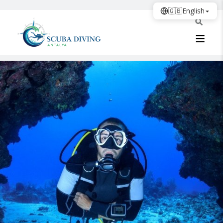
🇬🇧
English