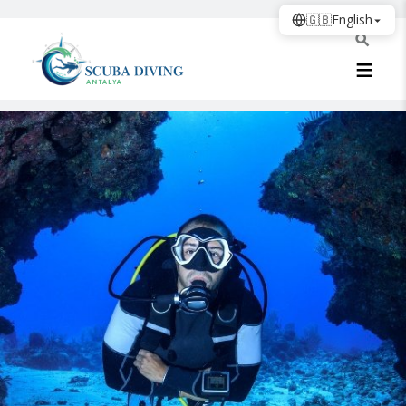
🇬🇧
English