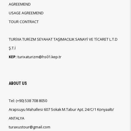
AGREEMEND
USAGE AGREEMEND
TOUR CONTRACT
TURİXA TURİZM SEYAHAT TAŞIMACILIK SANAYİ VE TİCARET L.T.D
Ş.T.İ
KEP:
turixaturizm@hs01.kep.tr
ABOUT US
Tel:
(+90)
538 708 8050
Arapsuyu Mahallesi 607 Sokak M.Tabur Apt. 24/C/1 Konyaaltı/
ANTALYA
turaxustour@gmail.com