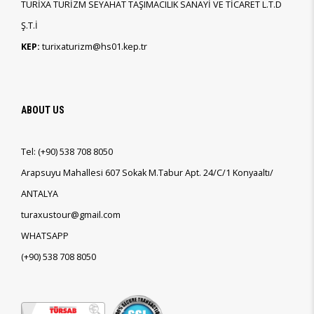
TURİXA TURİZM SEYAHAT TAŞIMACILIK SANAYİ VE TİCARET L.T.D
Ş.T.İ
KEP:
turixaturizm@hs01.kep.tr
ABOUT US
Tel:
(+90)
538 708 8050
Arapsuyu Mahallesi 607 Sokak M.Tabur Apt. 24/C/1 Konyaaltı/
ANTALYA
turaxustour@gmail.com
WHATSAPP
(+90)
538 708 8050