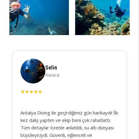
Selin
Karaca
★
★
★
★
★
Antalya Diving ile geçirdiğimiz gün harikaydı! İlk
kez dalış yaptım ve ekip beni çok rahatlattı.
Tüm detaylar özenle anlatıldı, su altı dünyası
büyüleyiciydi. Güvenli, eğlenceli ve