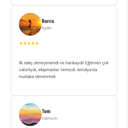
Burcu
Aydın
★
★
★
★
★
İlk dalış deneyimimdi ve harikaydı! Eğitmen çok
sabırlıydı, ekipmanlar temizdi. Antalya’da
mutlaka denenmeli.
Tom
Harrison