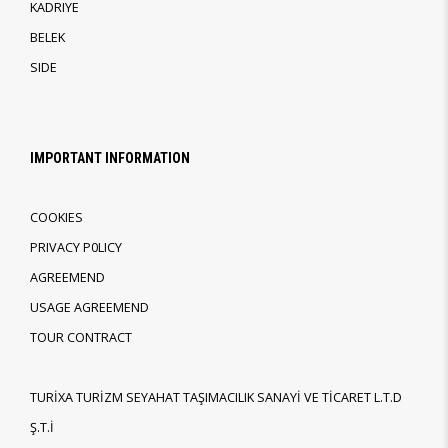
KADRIYE
BELEK
SIDE
IMPORTANT INFORMATION
COOKIES
PRIVACY P0LICY
AGREEMEND
USAGE AGREEMEND
TOUR CONTRACT
TURİXA TURİZM SEYAHAT TAŞIMACILIK SANAYİ VE TİCARET L.T.D
Ş.T.İ