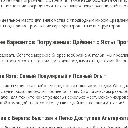
 яхте* или погружения с берега, а также наша обширная сеть т
ь полностью сосредоточиться на вашем приключении, забыв о к
идеальное место для знакомства с *подводным миром Средизе
ти под присмотром наших сертифицированных инструкторов.
ие Вариантов Погружения: Дайвинг с Яхты Про
едовать богатое морское биоразнообразие Антальи, мы предлаг
 в строгом соответствии с международными стандартами безоп
на Яхте: Самый Популярный и Полный Опыт
 с яхты является наиболее предпочтительным методом. Оно дае
 с суши, включая бухты с более богатым биологическим разноо
ален для тех, кто хочет увидеть несколько мест, максимизиров
ной командой вы посетите лучшие *дайвинг-локации Антальи*.
ие с Берега: Быстрая и Легко Доступная Альтернат
 с берега отлично подходит для тех, кто ищет быстрый и легкий