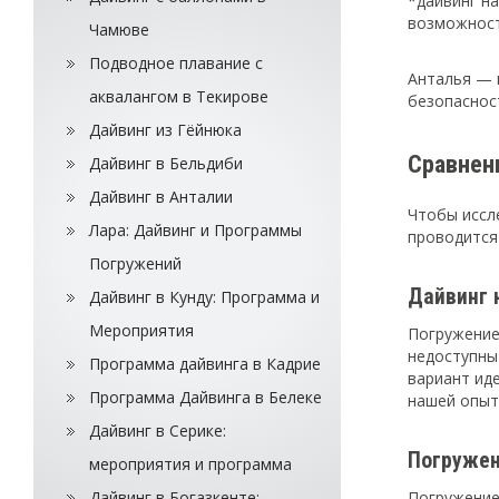
*дайвинг на
возможност
Чамюве
Подводное плавание с
Анталья — 
аквалангом в Текирове
безопаснос
Дайвинг из Гёйнюка
Сравнен
Дайвинг в Бельдиби
Дайвинг в Анталии
Чтобы иссл
Лара: Дайвинг и Программы
проводится
Погружений
Дайвинг 
Дайвинг в Кунду: Программа и
Мероприятия
Погружение
недоступны
Программа дайвинга в Кадрие
вариант иде
Программа Дайвинга в Белеке
нашей опыт
Дайвинг в Серике:
Погружен
мероприятия и программа
Дайвинг в Богазкенте:
Погружение