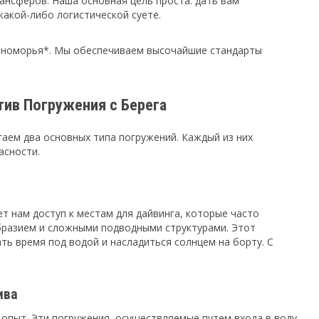
рансферов. Наша основная цель проста: дать вам
акой-либо логистической суете.
мноморья*. Мы обеспечиваем высочайшие стандарты
тив Погружения с Берега
аем два основных типа погружений. Каждый из них
асности.
т нам доступ к местам для дайвинга, которые часто
бразием и сложными подводными структурами. Этот
ать время под водой и насладиться солнцем на борту. С
ива
 опыт. Эти погружения, осуществляемые путем входа в воду