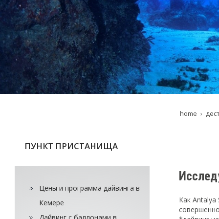
home
дес
ПУНКТ ПРИСТАНИЩА
Исслед
Цены и программа дайвинга в
Как Antaly
Кемере
совершенно
Дайвинг с баллонами в