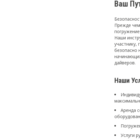
Ваш Пу
Безопаснос
Прежде чем
погружение
Наши инстр
участнику, 
безопасно 
начинающих 
дайверов.
Наши Ус
Индивид
максимальн
Аренда с
оборудован
Погружен
Услуги р