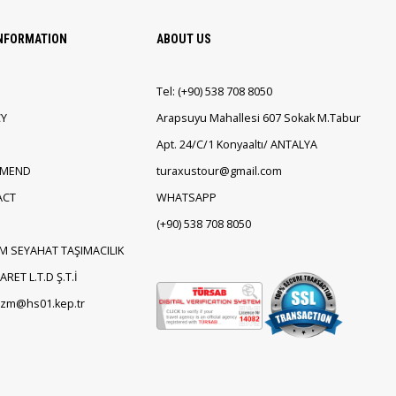
INFORMATION
ABOUT US
Tel:
(+90)
538 708 8050
CY
Arapsuyu Mahallesi 607 Sokak M.Tabur
Apt. 24/C/1 Konyaaltı/ ANTALYA
EMEND
turaxustour@gmail.com
ACT
WHATSAPP
(+90)
538 708 8050
M SEYAHAT TAŞIMACILIK
RET L.T.D Ş.T.İ
rizm@hs01.kep.tr