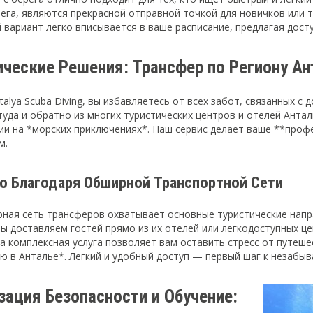
ега, являются прекрасной отправной точкой для новичков или т
й вариант легко вписывается в ваше расписание, предлагая дос
ческие Решения: Трансфер по Региону Ан
alya Scuba Diving, вы избавляетесь от всех забот, связанных 
уда и обратно из многих туристических центров и отелей Антал
ии на *морских приключениях*. Наш сервис делает ваше **проф
м.
о Благодаря Обширной Транспортной Сети
ная сеть трансферов охватывает основные туристические нап
мы доставляем гостей прямо из их отелей или легкодоступных це
та комплексная услуга позволяет вам оставить стресс от путеш
ю в Анталье*. Легкий и удобный доступ — первый шаг к незабы
зация Безопасности и Обучение: