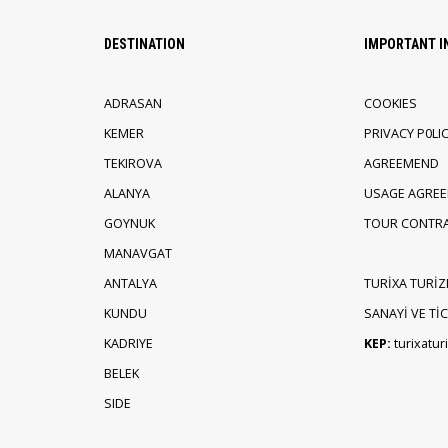
DESTINATION
IMPORTANT 
ADRASAN
COOKIES
KEMER
PRIVACY P0LI
TEKIROVA
AGREEMEND
ALANYA
USAGE AGRE
GOYNUK
TOUR CONTR
MANAVGAT
ANTALYA
TURİXA TURİZ
KUNDU
SANAYİ VE TİCA
KADRIYE
KEP:
turixatu
BELEK
SIDE