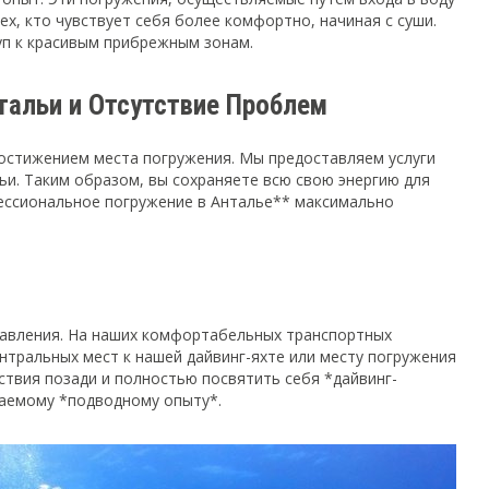
ех, кто чувствует себя более комфортно, начиная с суши.
туп к красивым прибрежным зонам.
тальи и Отсутствие Проблем
с достижением места погружения. Мы предоставляем услуги
ьи. Таким образом, вы сохраняете всю свою энергию для
ессиональное погружение в Анталье** максимально
равления. На наших комфортабельных транспортных
нтральных мест к нашей дайвинг-яхте или месту погружения
ествия позади и полностью посвятить себя *дайвинг-
ваемому *подводному опыту*.