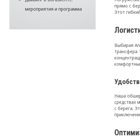
прямо с бер
мероприятия и программа
Этот гибки
Логисти
Выбирая Ant
трансфера т
концентрац
комфортны
Удобств
Наша обшир
средствах 
с берега. Э
приключени
Оптими