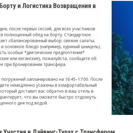
 Борту и Логистика Возвращения в
дня, после первых сессий, для всех участников
ся полноценный обед на борту. Стандартное
ает сбалансированный выбор: свежие салаты,
) и основное блюдо (например, куриный шницель).
 есть особые *диетические предпочтения*
ские или веганские), пожалуйста, сообщите об
ее при бронировании трансфера.
 погружений запланировано на 16:45–17:00. После
удете немедленно усажены в комфортабельный
 который доставит вас обратно в ваш отель в
гарантирует, что вы сможете быстро отдохнуть
щенного дня под водой.
и Участия в Дайвинг-Турах с Трансфером