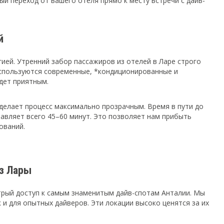
й переход от вашего отеля прямо к месту встречи с дайв-
й
гией. Утренний забор пассажиров из отелей в Ларе строго
 используются современные, *кондиционированные и
дет приятным.
делает процесс максимально прозрачным. Время в пути до
тавляет всего 45–60 минут. Это позволяет нам прибыть
ований.
з Лары
рый доступ к самым знаменитым дайв-спотам Анталии. Мы
 и для опытных дайверов. Эти локации высоко ценятся за их