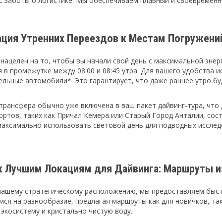
ас заботы о логистике. Мы обеспечиваем плавный и своевременны
ация Утренних Переездов к Местам Погружени
нацелен на то, чтобы вы начали свой день с максимальной энер
я в промежутке между 08:00 и 08:45 утра. Для вашего удобства
льные автомобили*. Это гарантирует, что даже раннее утро бу
трансфера обычно уже включена в ваш пакет дайвинг-тура, что 
ортов, таких как Причал Кемера или Старый Город Анталии, сос
максимально использовать световой день для подводных исслед
к Лучшим Локациям для Дайвинга: Маршруты и
нашему стратегическому расположению, мы предоставляем быст
ся на разнообразие, предлагая маршруты как для новичков, так
экосистему и кристально чистую воду.