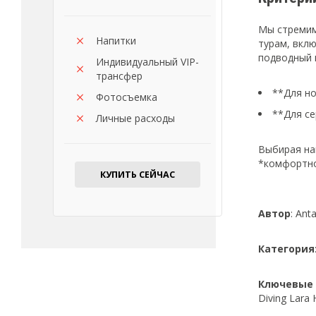
Мы стремим
Напитки
турам, вкл
подводный 
Индивидуальный VIP-
трансфер
**Для но
Фотосъемка
**Для се
Личные расходы
Выбирая на
*комфортно
КУПИТЬ СЕЙЧАС
Автор
: Ant
Категория
Ключевые 
Diving Lara 