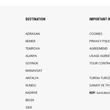
DESTINATION
IMPORTANT 
ADRASAN
COOKIES
KEMER
PRIVACY P0LI
TEKIROVA
AGREEMEND
ALANYA
USAGE AGRE
GOYNUK
TOUR CONTR
MANAVGAT
ANTALYA
TURİXA TURİZ
KUNDU
SANAYİ VE TİCA
KADRIYE
KEP:
turixatu
BELEK
SIDE