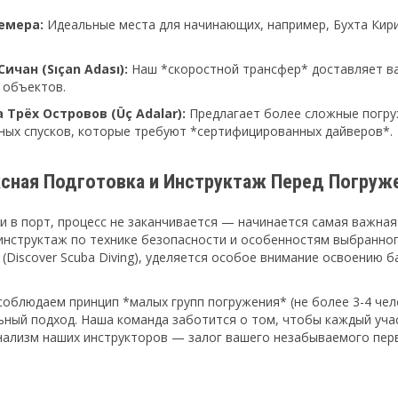
емера:
Идеальные места для начинающих, например, Бухта Кири
ичан (Sıçan Adası):
Наш *скоростной трансфер* доставляет вас
 объектов.
 Трёх Островов (Üç Adalar):
Предлагает более сложные погру
ных спусков, которые требуют *сертифицированных дайверов*.
сная Подготовка и Инструктаж Перед Погруж
и в порт, процесс не заканчивается — начинается самая важная
инструктаж по технике безопасности и особенностям выбранног
(Discover Scuba Diving), уделяется особое внимание освоению 
соблюдаем принцип *малых групп погружения* (не более 3-4 чело
ьный подход. Наша команда заботится о том, чтобы каждый учас
ализм наших инструкторов — залог вашего незабываемого пер