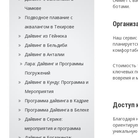
снимет с в
ботами.
Чамюве
Подводное плавание с
Организ
аквалангом в Текирове
Дайвинг из Гёйнюка
Наш сервис 
планируетс
Дайвинг в Бельдиби
комфортабе
Дайвинг в Анталии
Лара: Дайвинг и Программы
Стоимость 
ключевых п
Погружений
вовремя и 
Дайвинг в Кунду: Программа и
Мероприятия
Программа дайвинга в Кадрие
Доступ 
Программа Дайвинга в Белеке
Благодаря 
Дайвинг в Серике:
ориентируем
мероприятия и программа
уникальную 
Дайвинг в Богазкенте: