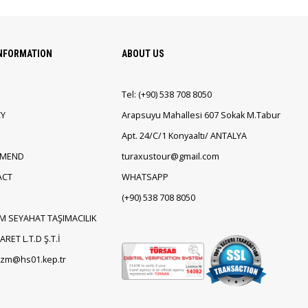
INFORMATION
ABOUT US
Tel:
(+90)
538 708 8050
CY
Arapsuyu Mahallesi 607 Sokak M.Tabur
Apt. 24/C/1 Konyaaltı/ ANTALYA
EMEND
turaxustour@gmail.com
ACT
WHATSAPP
(+90)
538 708 8050
M SEYAHAT TAŞIMACILIK
RET L.T.D Ş.T.İ
rizm@hs01.kep.tr