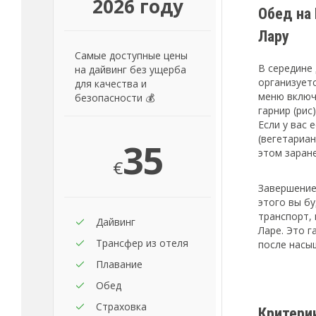
2026 году
Обед на
Лару
Самые доступные цены
В середине 
на дайвинг без ущерба
организует
для качества и
меню включ
безопасности 💰
гарнир (рис
Если у вас
(вегетариан
35
этом заран
€
Завершение
этого вы б
транспорт,
Дайвинг
Ларе. Это 
Трансфер из отеля
после насы
Плавание
Обед
Страховка
Критери