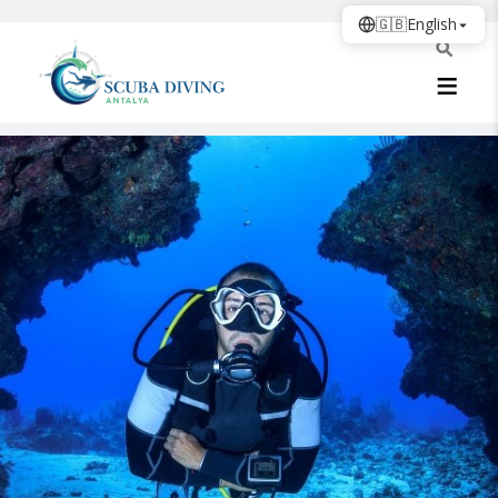
🇬🇧
English