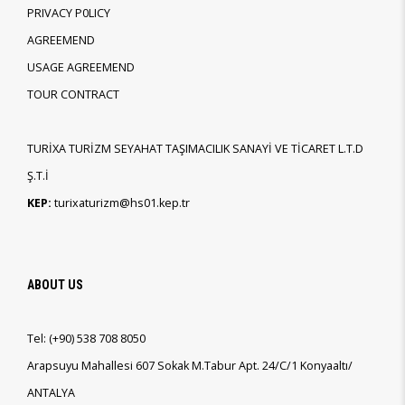
PRIVACY P0LICY
AGREEMEND
USAGE AGREEMEND
TOUR CONTRACT
TURİXA TURİZM SEYAHAT TAŞIMACILIK SANAYİ VE TİCARET L.T.D
Ş.T.İ
KEP:
turixaturizm@hs01.kep.tr
ABOUT US
Tel:
(+90)
538 708 8050
Arapsuyu Mahallesi 607 Sokak M.Tabur Apt. 24/C/1 Konyaaltı/
ANTALYA