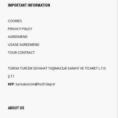
IMPORTANT INFORMATION
COOKIES
PRIVACY P0LICY
AGREEMEND
USAGE AGREEMEND
TOUR CONTRACT
TURİXA TURİZM SEYAHAT TAŞIMACILIK SANAYİ VE TİCARET L.T.D
Ş.T.İ
KEP:
turixaturizm@hs01.kep.tr
ABOUT US