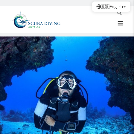
🇬🇧
English