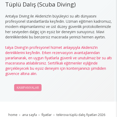
Tüplü Dalış (Scuba Diving)
Antalya Diving ile Akdeniz’in büyüleyici su altı dünyasını
profesyonel standartlarda keşfedin. Uzman eğitmen kadromuz,
modern ekipmanlarımız ve üst düzey güvenlik protokollerimizle
her seviyeden dalgıç için eşsiz bir deneyim sunuyoruz. Mavi
derinliklerdeki bu benzersiz macerada yerinizi hemen ayırtın.
talya Diving'in profesyonel hizmet anlayışıyla Akdeniz’in
derinliklerini keşfedin. Erken rezervasyon avantajlarından
yararlanarak, en uygun fiyatlarla güvenli ve unutulmaz bir su altı
macerasına atılabilirsiniz. Sertifikalı eğitmenler eşliğinde
gerçekleşecek bu eşsiz deneyim için kontenjanınızı şimdiden
güvence altına alın.
KAMPANYALAR
REZERVASYON
home
ana sayfa
fi̇yatlar
tekirova tüplü dalış fiyatları 2026