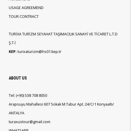
USAGE AGREEMEND
TOUR CONTRACT
TURİXA TURİZM SEYAHAT TAŞIMACILIK SANAYİ VE TİCARET L.T.D
Ş.T.İ
KEP:
turixaturizm@hs01.kep.tr
ABOUT US
Tel:
(+90)
538 708 8050
Arapsuyu Mahallesi 607 Sokak M.Tabur Apt. 24/C/1 Konyaaltı/
ANTALYA
turaxustour@gmail.com
WHATSAPP