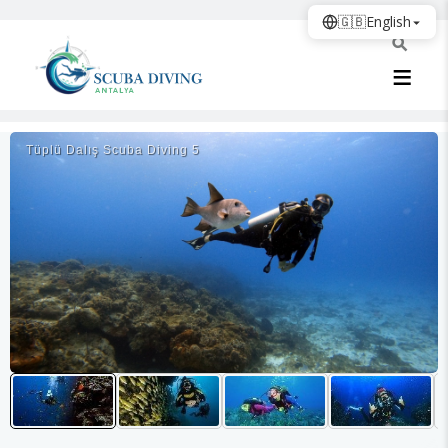
🇬🇧
English
Tüplü Dalış Scuba Diving 5